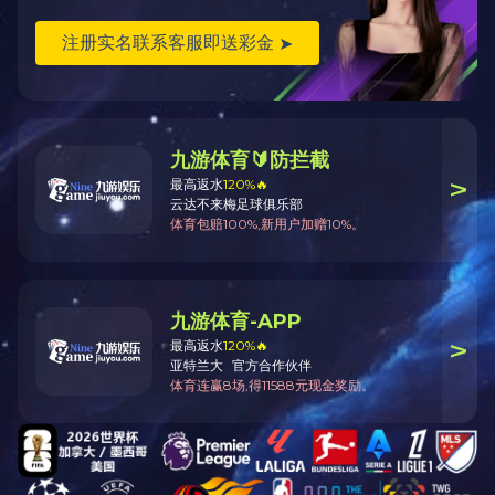
盐酸纳美芬注射液
剂
型：注射剂
规
格：2 mg/2 mL (1 mg/mL)
适
应
症：美国FDA批准适应症：盐酸纳美芬注射液适用于
完全或部分逆转阿片类药物的作用，包括由天然