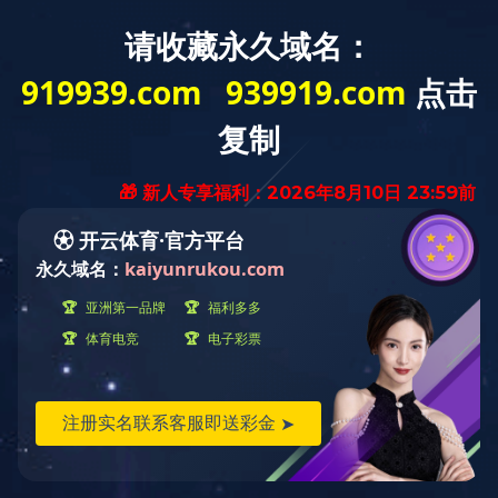
产品天地
制剂产品（国际）
制剂产品（国际）